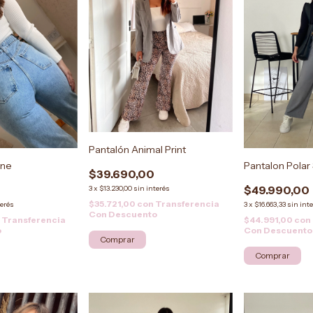
Pantalón Animal Print
ine
Pantalon Polar
$39.690,00
$49.990,00
3
x
$13.230,00
sin interés
$35.721,00
con
Transferencia
terés
3
x
$16.663,33
sin int
Con Descuento
n
Transferencia
$44.991,00
con
o
Con Descuento
Comprar
Comprar