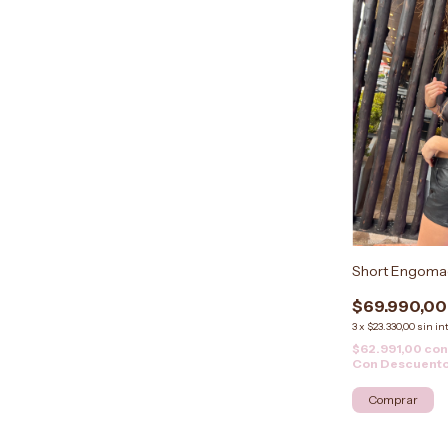
Short Engom
$69.990,00
3
x
$23.330,00
sin in
$62.991,00
co
Con Descuent
Comprar