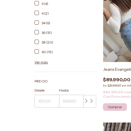
3 (4)
4 (2)
34 (6)
36 (15)
38 (20)
40 (15)
Ver más
Jeans Evangel
$89.990,00
PRECIO
3
x
$29.996,67
sin in
Desde
Hasta
$80.991,00
co
Con Descuent
Comprar