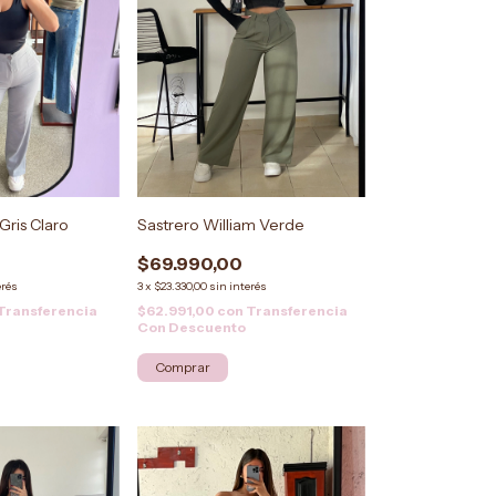
Gris Claro
Sastrero William Verde
$69.990,00
erés
3
x
$23.330,00
sin interés
Transferencia
$62.991,00
con
Transferencia
Con Descuento
Comprar