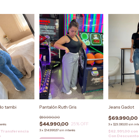
Jeans Gadot
do tambi
Pantalón Ruth Gris
$69.990,00
$59.990,00
$44.990,00
25
% OFF
3
x
$23.330,00
sin int
terés
3
x
$14.996,67
sin interés
$62.991,00
con
Transferencia
Con Descuento
o