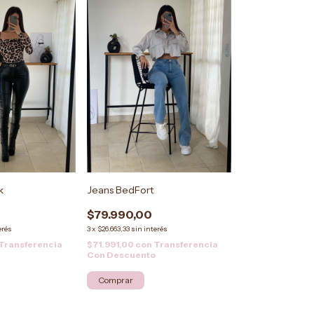
Jeans BedFort
k
$79.990,00
3
x
$26.663,33
sin interés
erés
$71.991,00
con
Transferencia
Transferencia
Con Descuento
Comprar