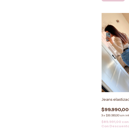
Jeans elastiza
$99.990,00
3
x
$33.330,00
sin in
$89.991,00
con
Con Descuent