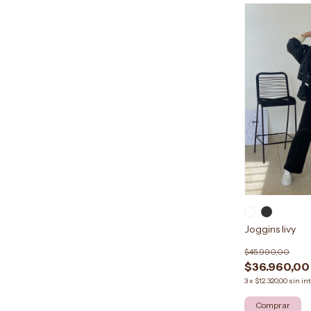
Joggins livy
$45.990,00
$36.960,00
3
x
$12.320,00
sin in
Comprar