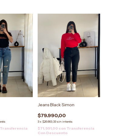
Jeans Black Simon
$79.990,00
erés
3
x
$26.663,33
sin interés
Transferencia
$71.991,00
con
Transferencia
Con Descuento