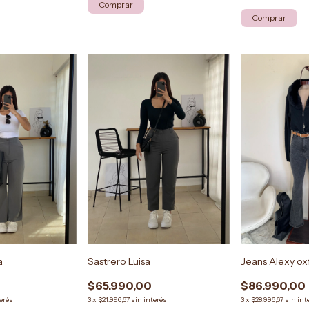
Comprar
Comprar
Sastrero Luisa
a
Jeans Alexy ox
$65.990,00
$86.990,00
3
x
$21.996,67
sin interés
terés
3
x
$28.996,67
sin int