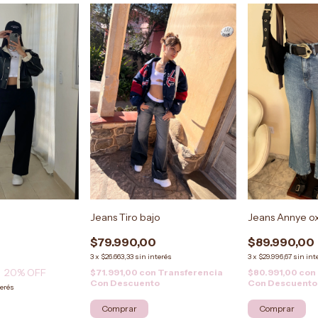
Jeans Tiro bajo
Jeans Annye o
$79.990,00
$89.990,00
3
x
$26.663,33
sin interés
3
x
$29.996,67
sin int
20
% OFF
$71.991,00
con
Transferencia
$80.991,00
con
Con Descuento
Con Descuento
terés
Comprar
Comprar