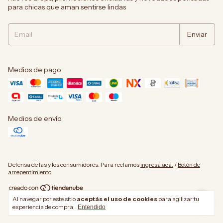
para chicas que aman sentirse lindas
Medios de pago
Medios de envío
Defensa de las y los consumidores. Para reclamos
ingresá acá.
/
Botón de
arrepentimiento
Al navegar por este sitio
aceptás el uso de cookies
para agilizar tu
Copyright Rabenna Indumentaria - 2026. Todos los derechos reservados.
experiencia de compra.
Entendido