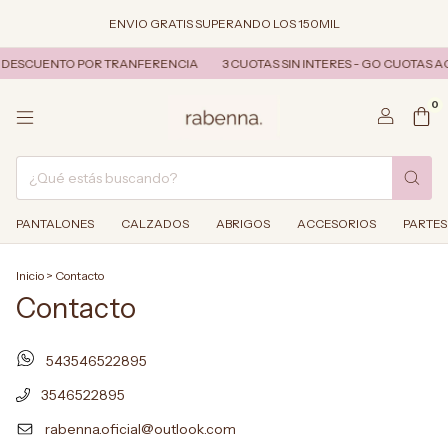
ENVIO GRATIS SUPERANDO LOS 150MIL
 - DESCUENTO POR TRANFERENCIA
3 CUOTAS SIN INTERES - GO CUOTAS 
0
PANTALONES
CALZADOS
ABRIGOS
ACCESORIOS
PARTES
Inicio
>
Contacto
Contacto
543546522895
3546522895
rabenna.oficial@outlook.com