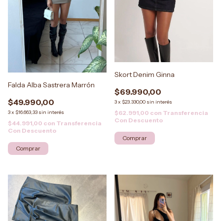
Skort Denim Ginna
Falda Alba Sastrera Marrón
$69.990,00
$49.990,00
3
x
$23.330,00
sin interés
$62.991,00
con
Transferencia
3
x
$16.663,33
sin interés
Con Descuento
$44.991,00
con
Transferencia
Con Descuento
Comprar
Comprar