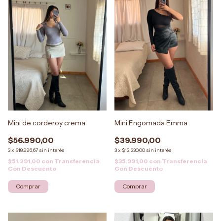
Mini de corderoy crema
Mini Engomada Emma
$56.990,00
$39.990,00
3
x
$18.996,67
sin interés
3
x
$13.330,00
sin interés
$51.291,00
con
Transferencia
$35.991,00
con
Transferencia
Con Descuento
Con Descuento
Comprar
Comprar