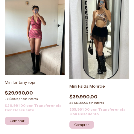
Mini britany roja
Mini Falda Monroe
$29.990,00
$39.990,00
3
x
$9.996,67
sin interés
3
x
$13.330,00
sin interés
$26.991,00
con
Transferencia
$35.991,00
con
Transferencia
Con Descuento
Con Descuento
Comprar