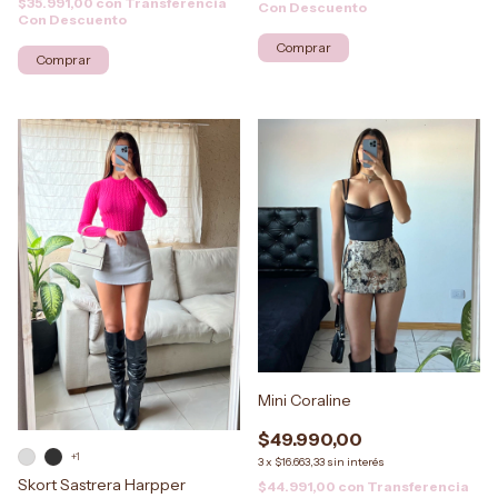
$35.991,00
con
Transferencia
Con Descuento
Con Descuento
Comprar
Comprar
Mini Coraline
$49.990,00
+1
3
x
$16.663,33
sin interés
Skort Sastrera Harpper
$44.991,00
con
Transferencia