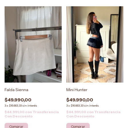
Falda Sienna
Mini Hunter
$49.990,00
$49.990,00
3
x
$16.663,33
sin interés
3
x
$16.663,33
sin interés
$44.991,00
con
Transferencia
$44.991,00
con
Transferencia
Con Descuento
Con Descuento
Comprar