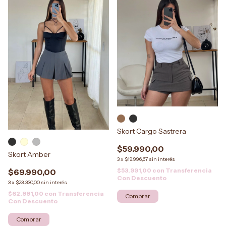
Skort Cargo Sastrera
$59.990,00
Skort Amber
3
x
$19.996,67
sin interés
$53.991,00
con
Transferencia
$69.990,00
Con Descuento
3
x
$23.330,00
sin interés
$62.991,00
con
Transferencia
Comprar
Con Descuento
Comprar