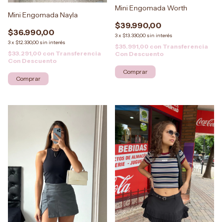
Mini Engomada Worth
Mini Engomada Nayla
$39.990,00
$36.990,00
3
x
$13.330,00
sin interés
3
x
$12.330,00
sin interés
$35.991,00
con
Transferencia
$33.291,00
con
Transferencia
Con Descuento
Con Descuento
Comprar