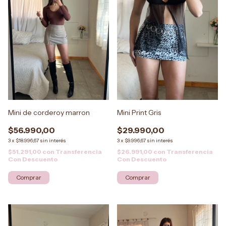
Mini de corderoy marron
Mini Print Gris
$56.990,00
$29.990,00
3
x
$18.996,67
sin interés
3
x
$9.996,67
sin interés
$51.291,00
con
Transferencia
$26.991,00
con
Transferencia
Con Descuento
Con Descuento
Comprar