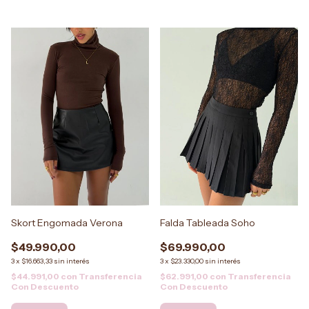
Skort Engomada Verona
Falda Tableada Soho
$49.990,00
$69.990,00
3
x
$16.663,33
sin interés
3
x
$23.330,00
sin interés
$44.991,00
con
Transferencia
$62.991,00
con
Transferencia
Con Descuento
Con Descuento