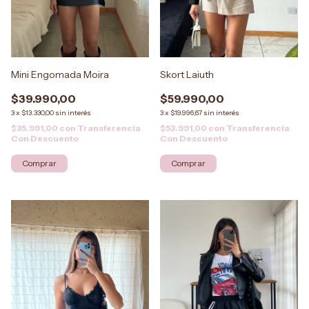
Mini Engomada Moira
Skort Laiuth
$39.990,00
$59.990,00
3
x
$13.330,00
sin interés
3
x
$19.996,67
sin interés
$35.991,00
con
Transferencia
$53.991,00
con
Transferencia
Con Descuento
Con Descuento
Comprar
Comprar