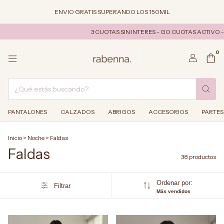
ENVIO GRATIS SUPERANDO LOS 150MIL
3 CUOTAS SIN INTERES - GO CUOTAS ACTIVO - DESCUENT
0
PANTALONES
CALZADOS
ABRIGOS
ACCESORIOS
PARTES
Inicio
>
Noche
>
Faldas
Faldas
38 productos
Ordenar por:
Filtrar
Más vendidos