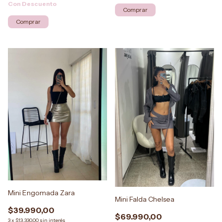
Con Descuento
Comprar
Mini Engomada Zara
Mini Falda Chelsea
$39.990,00
$69.990,00
3
x
$13.330,00
sin interés