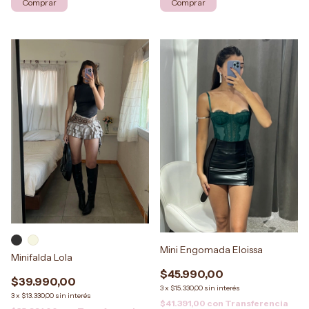
Comprar
Comprar
Mini Engomada Eloissa
Minifalda Lola
$45.990,00
$39.990,00
3
x
$15.330,00
sin interés
3
x
$13.330,00
sin interés
$41.391,00
con
Transferencia