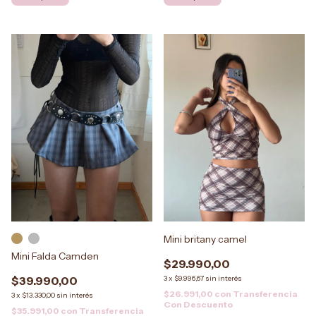
Mini britany camel
Mini Falda Camden
$29.990,00
$39.990,00
3
x
$9.996,67
sin interés
$26.991,00
con
Transferencia
3
x
$13.330,00
sin interés
Con Descuento
$35.991,00
con
Transferencia