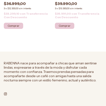
$36.999,00
$39.990,00
3
x
$12.333,00
sin interés
3
x
$13.330,00
sin interés
$33.299,10
con
Transferencia
$35.991,00
con
Transferencia
Con Descuento
Con Descuento
Comprar
RABENNA nace para acompañar a chicas que aman sentirse
lindas, expresarse a través de la moda y disfrutar cada
momento con confianza. Traemos prendas pensadas para
acompañarte desde un café con amigas hasta una salida
nocturna siempre con un estilo femenino, actual y auténtico.