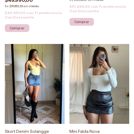
3
x
$16.663,33
sin interés
$51.264,00
con
Transferencia
Con Descuento
$44.991,00
con
Transferencia
Con Descuento
Comprar
Comprar
Skort Denim Solangge
Mini Falda Nova