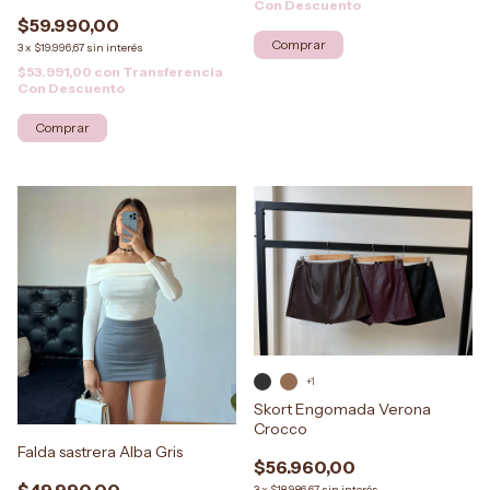
Con Descuento
$59.990,00
Comprar
3
x
$19.996,67
sin interés
$53.991,00
con
Transferencia
Con Descuento
Comprar
+1
Skort Engomada Verona
Crocco
Falda sastrera Alba Gris
$56.960,00
$49.990,00
3
x
$18.986,67
sin interés