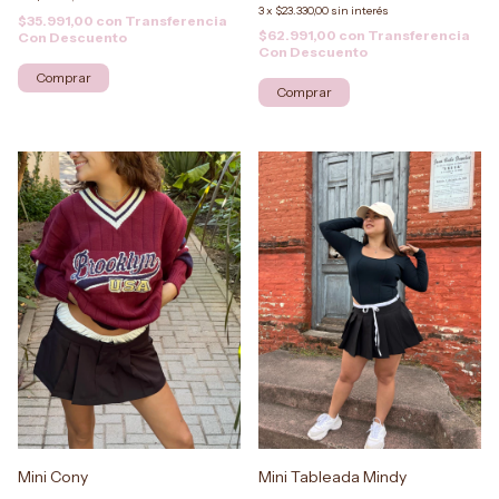
3
x
$23.330,00
sin interés
$35.991,00
con
Transferencia
$62.991,00
con
Transferencia
Con Descuento
Con Descuento
Comprar
Mini Cony
Mini Tableada Mindy