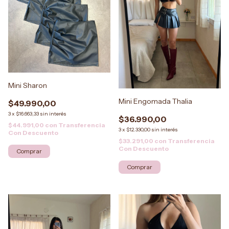
Mini Sharon
Mini Engomada Thalia
$49.990,00
3
x
$16.663,33
sin interés
$36.990,00
$44.991,00
con
Transferencia
3
x
$12.330,00
sin interés
Con Descuento
$33.291,00
con
Transferencia
Con Descuento
Comprar
Comprar