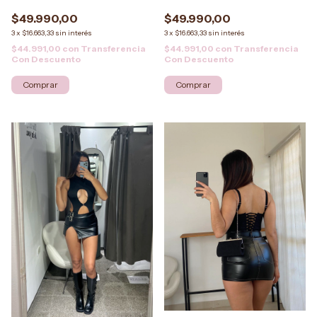
$49.990,00
$49.990,00
3
x
$16.663,33
sin interés
3
x
$16.663,33
sin interés
$44.991,00
con
Transferencia
$44.991,00
con
Transferencia
Con Descuento
Con Descuento
Comprar
Comprar