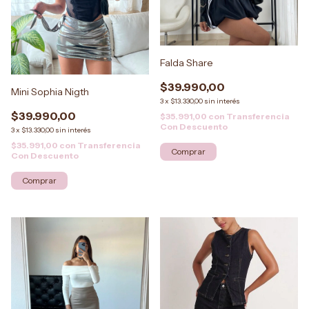
Falda Share
$39.990,00
Mini Sophia Nigth
3
x
$13.330,00
sin interés
$39.990,00
$35.991,00
con
Transferencia
Con Descuento
3
x
$13.330,00
sin interés
$35.991,00
con
Transferencia
Comprar
Con Descuento
Comprar