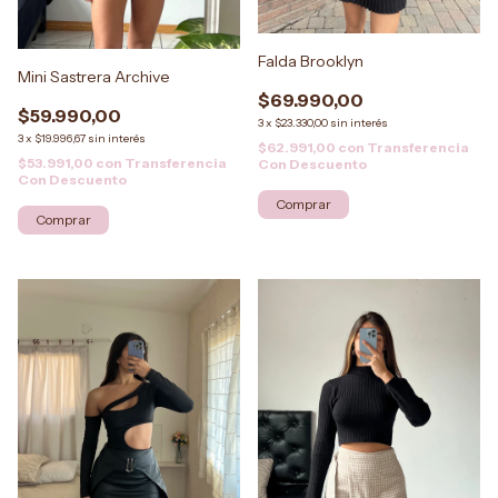
Falda Brooklyn
Mini Sastrera Archive
$69.990,00
$59.990,00
3
x
$23.330,00
sin interés
3
x
$19.996,67
sin interés
$62.991,00
con
Transferencia
$53.991,00
con
Transferencia
Con Descuento
Con Descuento
Comprar
Comprar