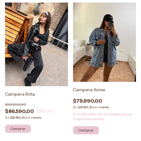
Campera Annie
Campera Ritta
$79.990,00
$99.990,00
3
x
$26.663,33
sin interés
$86.590,00
13
% OFF
$71.991,00
con
Transferencia
3
x
$28.863,33
sin interés
Con Descuento
Comprar
Comprar