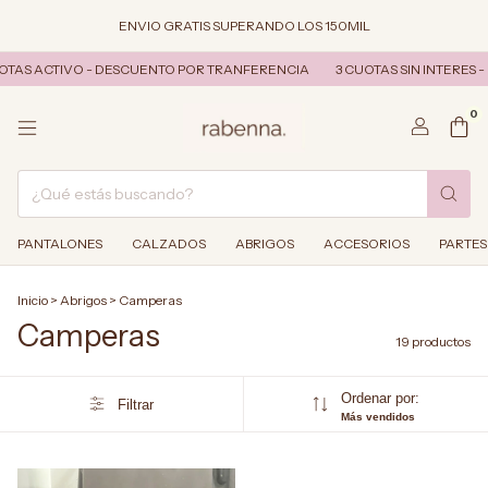
ENVIO GRATIS SUPERANDO LOS 150MIL
S ACTIVO - DESCUENTO POR TRANFERENCIA
3 CUOTAS SIN INTERES - GO
0
PANTALONES
CALZADOS
ABRIGOS
ACCESORIOS
PARTES
Inicio
>
Abrigos
>
Camperas
Camperas
19 productos
Ordenar por:
Filtrar
Más vendidos