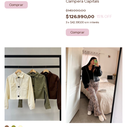
Campera Capitals
$149.990,00
$126.990,00
15
% OFF
3
x
$42.330,00
sin interés