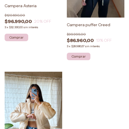
Campera Asteria
$120.690,00
$96.990,00
20
% OFF
Campera puffer Creed
3
x
$32.330,00
sin interés
$99.999,00
$86.960,00
13
% OFF
3
x
$28.986,67
sin interés