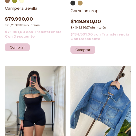
Campera Sevilla
Gamulan crop
$79.990,00
$149.990,00
3
x
$26.663,33
sin interés
3
x
$49.996,67
sin interés
$71.991,00
con
Transferencia
$134.991,00
con
Transferencia
Con Descuento
Con Descuento
Comprar
Comprar