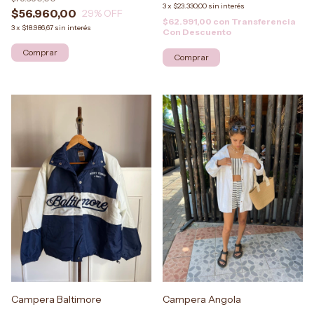
3
x
$23.330,00
sin interés
$56.960,00
29
% OFF
$62.991,00
con
Transferencia
3
x
$18.986,67
sin interés
Con Descuento
Comprar
Campera Baltimore
Campera Angola