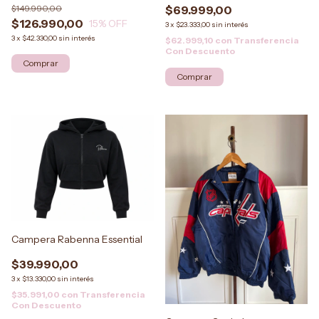
$149.990,00
$69.999,00
$126.990,00
15
% OFF
3
x
$23.333,00
sin interés
3
x
$42.330,00
sin interés
$62.999,10
con
Transferencia
Con Descuento
Campera Rabenna Essential
$39.990,00
3
x
$13.330,00
sin interés
$35.991,00
con
Transferencia
Con Descuento