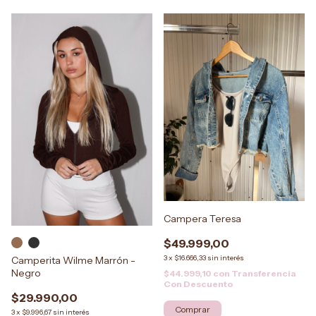
Campera Teresa
$49.999,00
3
x
$16.666,33
sin interés
Camperita Wilme Marrón -
Negro
$44.999,10
con
Transferencia
Con Descuento
$29.990,00
3
x
$9.996,67
sin interés