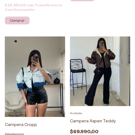
$26.991,00
con
Transferencia
Con Descuento
Comprar
4 colores
Campera Aspen Teddy
Campera Cropp
$69.990,00
$79.690,00