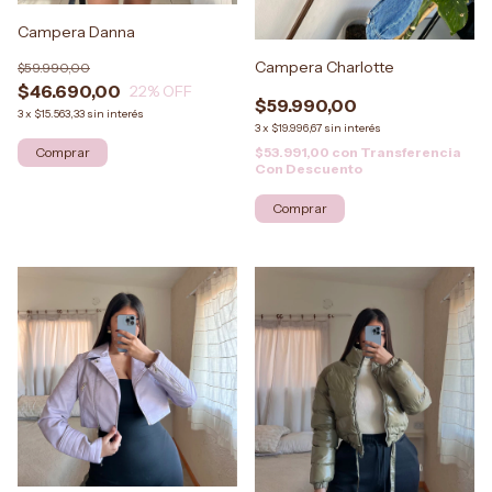
Campera Danna
Campera Charlotte
$59.990,00
$46.690,00
22
% OFF
$59.990,00
3
x
$15.563,33
sin interés
3
x
$19.996,67
sin interés
$53.991,00
con
Transferencia
Con Descuento