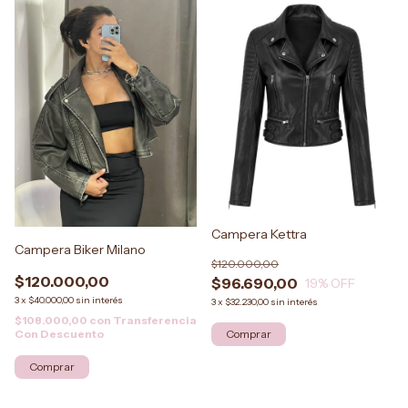
Campera Kettra
Campera Biker Milano
$120.000,00
$120.000,00
$96.690,00
19
% OFF
3
x
$40.000,00
sin interés
3
x
$32.230,00
sin interés
$108.000,00
con
Transferencia
Con Descuento
Comprar
Comprar