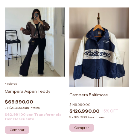
4 colores
Campera Aspen Teddy
Campera Baltimore
$69.990,00
$149.990,00
3
x
$23.330,00
sin interés
$126.990,00
15
% OFF
$62.991,00
con
Transferencia
3
x
$42.330,00
sin interés
Con Descuento
Comprar