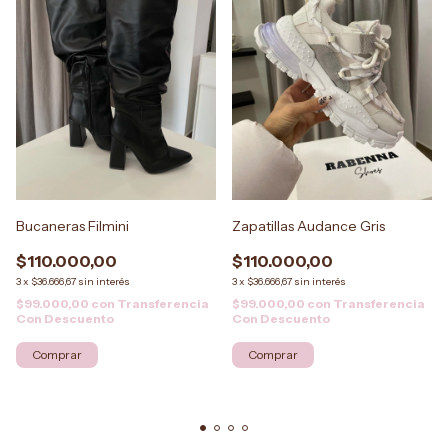
Bucaneras Filmini
Zapatillas Audance Gris
$110.000,00
$110.000,00
3
x
$36.666,67
sin interés
3
x
$36.666,67
sin interés
$99.000,00
con
Transferencia
$99.000,00
con
Transferencia
Con Descuento
Con Descuento
Comprar
Comprar