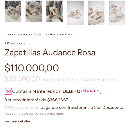
Inicio
>
calzados
>
Zapatillas Audance Rosa
+10 vendidos
Zapatillas Audance Rosa
$110.000,00
$99.000,00
con
Transferencia Con Descuento
Cuotas SIN interés con
DÉBITO
3
cuotas sin interés de
$36.666,67
10% de descuento
pagando con Transferencia Con Descuento
No acumulable con otras promociones
Ver más detalles