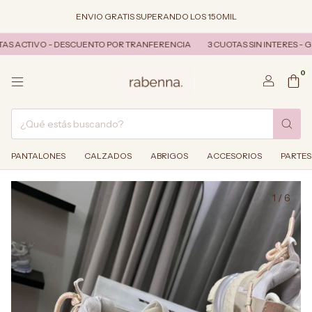
ENVIO GRATIS SUPERANDO LOS 150MIL
AS ACTIVO - DESCUENTO POR TRANFERENCIA
3 CUOTAS SIN INTERES - G
0
PANTALONES
CALZADOS
ABRIGOS
ACCESORIOS
PARTES
1
/
6