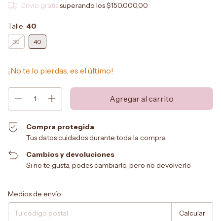
Envío gratis
superando los
$150.000,00
Talle:
40
39
40
¡No te lo pierdas, es el último!
Compra protegida
Tus datos cuidados durante toda la compra.
Cambios y devoluciones
Si no te gusta, podes cambiarlo, pero no devolverlo
Entregas para el CP:
Cambiar CP
Medios de envío
Calcular