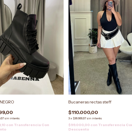
 NEGRO
Bucaneras rectas steff
99,00
$110.000,00
,67
sin interés
3
x
$36.666,67
sin interés
,10
con
Transferencia Con
$99.000,00
con
Transferencia Co
nto
Descuento