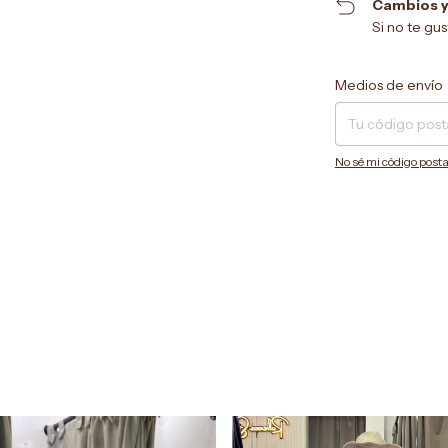
Cambios y
Si no te gu
Entregas para el CP:
Medios de envío
No sé mi código posta