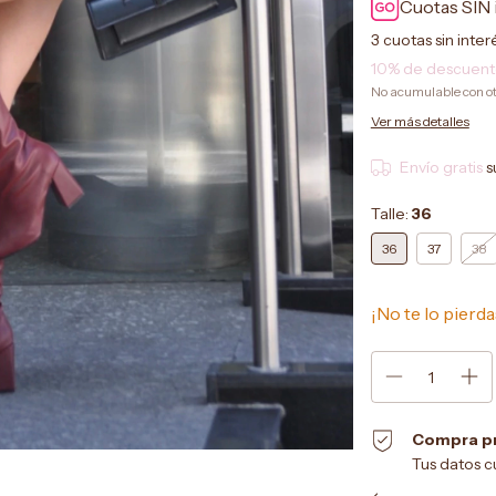
Cuotas SIN 
3
cuotas sin inte
10% de descuen
No acumulable con o
Ver más detalles
Envío gratis
s
Talle:
36
36
37
38
¡No te lo pierda
Compra p
Tus datos c