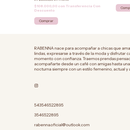
$108.000,00
con
Transferencia Con
Comp
Descuento
Comprar
RABENNA nace para acompañar a chicas que aman
lindas, expresarse a través de la moda y disfrutar 
momento con confianza. Traemos prendas pensad
acompañarte desde un café con amigas hasta una 
nocturna siempre con un estilo femenino, actual y 
543546522895
3546522895
rabenna.oficial@outlook.com