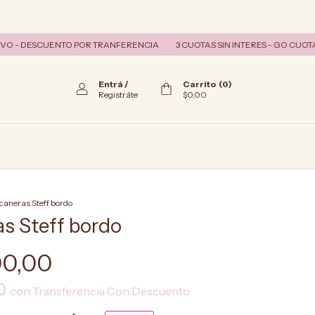
- DESCUENTO POR TRANFERENCIA
3 CUOTAS SIN INTERES - GO CUOTAS A
Entrá
/
Carrito
(
0
)
Registráte
$0,00
caneras Steff bordo
s Steff bordo
00,00
00
con
Transferencia Con Descuento