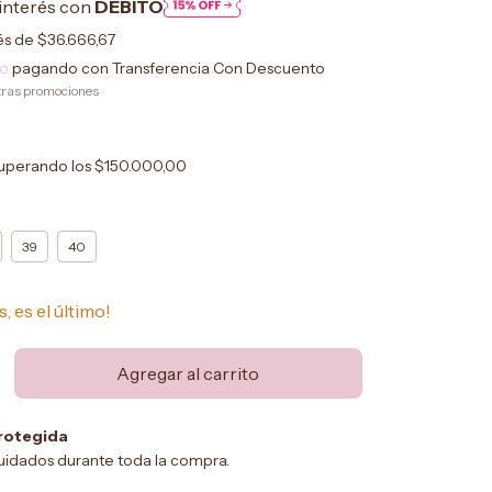
interés con
DÉBITO
rés de
$36.666,67
to
pagando con Transferencia Con Descuento
tras promociones
uperando los
$150.000,00
39
40
s, es el último!
rotegida
uidados durante toda la compra.