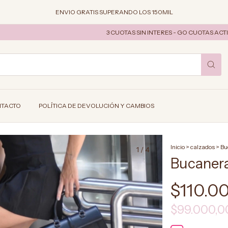
ENVIO GRATIS SUPERANDO LOS 150MIL
3 CUOTAS SIN INTERES - GO CUOTAS ACTIVO 
TACTO
POLÍTICA DE DEVOLUCIÓN Y CAMBIOS
Inicio
>
calzados
>
Bu
1
/
4
Bucanera
$110.0
$99.000,