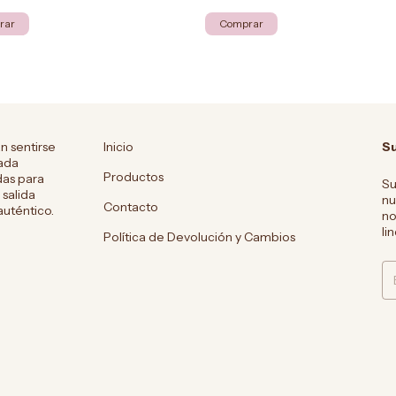
rar
Comprar
 sentirse
Inicio
Su
cada
Productos
as para
Su
salida
nu
Contacto
auténtico.
no
li
Política de Devolución y Cambios